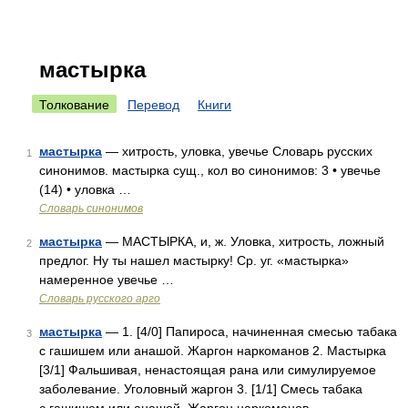
мастырка
Толкование
Перевод
Книги
мастырка
— хитрость, уловка, увечье Словарь русских
1
синонимов. мастырка сущ., кол во синонимов: 3 • увечье
(14) • уловка …
Словарь синонимов
мастырка
— МАСТЫРКА, и, ж. Уловка, хитрость, ложный
2
предлог. Ну ты нашел мастырку! Ср. уг. «мастырка»
намеренное увечье …
Словарь русского арго
мастырка
— 1. [4/0] Папироса, начиненная смесью табака
3
с гашишем или анашой. Жаргон наркоманов 2. Мастырка
[3/1] Фальшивая, ненастоящая рана или симулируемое
заболевание. Уголовный жаргон 3. [1/1] Смесь табака