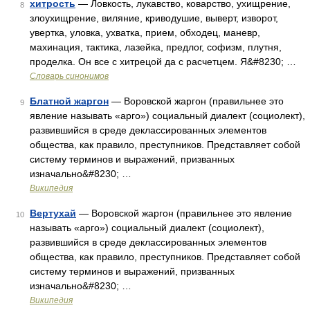
хитрость
— Ловкость, лукавство, коварство, ухищрение,
8
злоухищрение, виляние, криводушие, выверт, изворот,
увертка, уловка, ухватка, прием, обходец, маневр,
махинация, тактика, лазейка, предлог, софизм, плутня,
проделка. Он все с хитрецой да с расчетцем. Я&#8230; …
Словарь синонимов
Блатной жаргон
— Воровской жаргон (правильнее это
9
явление называть «арго») социальный диалект (социолект),
развившийся в среде деклассированных элементов
общества, как правило, преступников. Представляет собой
систему терминов и выражений, призванных
изначально&#8230; …
Википедия
Вертухай
— Воровской жаргон (правильнее это явление
10
называть «арго») социальный диалект (социолект),
развившийся в среде деклассированных элементов
общества, как правило, преступников. Представляет собой
систему терминов и выражений, призванных
изначально&#8230; …
Википедия