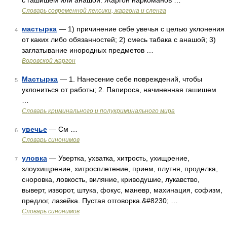
с гашишем или анашой. Жаргон наркоманов …
Cловарь современной лексики, жаргона и сленга
мастырка
— 1) причинение себе увечья с целью уклонения
4
от каких либо обязанностей; 2) смесь табака с анашой; 3)
заглатывание инородных предметов …
Воровской жаргон
Мастырка
— 1. Нанесение себе повреждений, чтобы
5
уклониться от работы; 2. Папироса, начиненная гашишем
…
Словарь криминального и полукриминального мира
увечье
— См …
6
Словарь синонимов
уловка
— Увертка, ухватка, хитрость, ухищрение,
7
злоухищрение, хитросплетение, прием, плутня, проделка,
сноровка, ловкость, виляние, криводушие, лукавство,
выверт, изворот, штука, фокус, маневр, махинация, софизм,
предлог, лазейка. Пустая отговорка.&#8230; …
Словарь синонимов